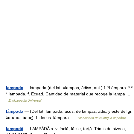
lampada
— lámpada (del lat. «lampas, ӑdis»; ant.) f. *Lámpara. * *
* lampada. f. Ecuad. Cantidad de material que recoge la lampa …
Enciclopedia Universal
lámpada
— (Del lat. lampăda, acus. de lampas, ădis, y este del gr.
λαμπάς, άδος). f. desus. lámpara …
Diccionario de la lengua española
lampadă
— LAMPÁDĂ s. v. faclă, făclie, torţă. Trimis de siveco,