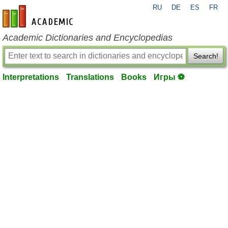
RU
DE
ES
FR
en-academic.com
Academic Dictionaries and Encyclopedias
Search!
Interpretations
Translations
Books
Игры ⚽