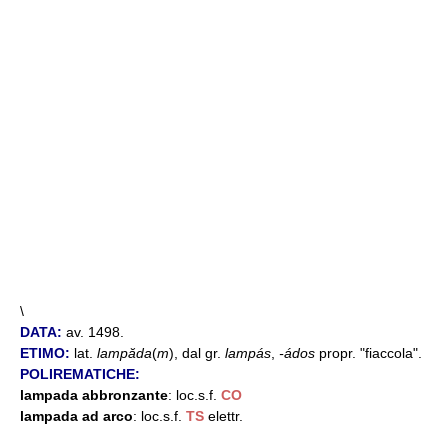
\
DATA:
av. 1498.
ETIMO:
lat.
lampăda
(
m
), dal gr.
lampás
,
-ádos
propr. "fiaccola".
POLIREMATICHE:
lampada abbronzante
: loc.s.f.
CO
lampada ad arco
: loc.s.f.
TS
elettr.