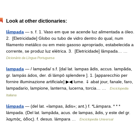
Look at other dictionaries:
lâmpada
— s. f. 1. Vaso em que se acende luz alimentada a óleo.
2. [Eletricidade] Globo ou tubo de vidro dentro do qual, num
filamento metálico ou em meio gasoso apropriado, estabelecida a
corrente, se produz luz elétrica. 3. [Eletricidade] lâmpada… …
Dicionário da Língua Portuguesa
lampada
— / lampada/ s.f. [dal lat. lampas ădis, accus. lampăda,
gr. lampás ádos, der. di lámpō splendere ]. 1. [apparecchio per
fornire illuminazione artificiale] ▶◀ lume. ⇓ abat jour, fanale, faro,
lampadario, lampione, lanterna, lucerna, torcia… …
Enciclopedia
Italiana
lámpada
— (del lat. «lampas, ӑdis»; ant.) f. *Lámpara. * * *
lámpada. (Del lat. lampăda, acus. de lampas, ădis, y este del gr.
λαμπάς, άδος). f. desus. lámpara …
Enciclopedia Universal