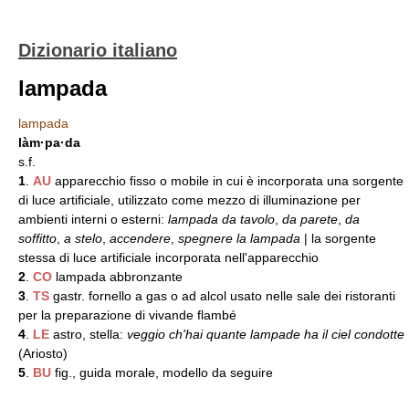
Dizionario italiano
lampada
lampada
làm·pa·da
s.f.
1
.
AU
apparecchio fisso o mobile in cui è incorporata una sorgente
di luce artificiale, utilizzato come mezzo di illuminazione per
ambienti interni o esterni:
lampada da tavolo
,
da parete
,
da
soffitto
,
a stelo
,
accendere
,
spegnere la lampada
| la sorgente
stessa di luce artificiale incorporata nell'apparecchio
2
.
CO
lampada abbronzante
3
.
TS
gastr. fornello a gas o ad alcol usato nelle sale dei ristoranti
per la preparazione di vivande flambé
4
.
LE
astro, stella:
veggio ch'hai quante lampade ha il ciel condotte
(Ariosto)
5
.
BU
fig., guida morale, modello da seguire