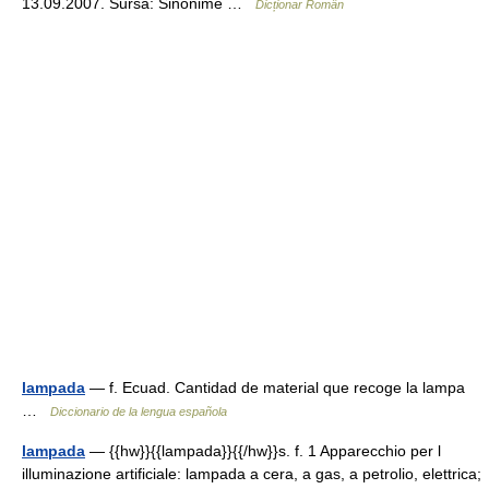
13.09.2007. Sursa: Sinonime …
Dicționar Român
lampada
— f. Ecuad. Cantidad de material que recoge la lampa
…
Diccionario de la lengua española
lampada
— {{hw}}{{lampada}}{{/hw}}s. f. 1 Apparecchio per l
illuminazione artificiale: lampada a cera, a gas, a petrolio, elettrica;