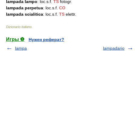
lampada lampo
: loc.s.f.
TS
fotogr.
lampada perpetua
: loc.s.f.
CO
lampada scialitica
: loc.s.f.
TS
elettr.
Dizionario Italiano
.
Игры ⚽
Нужен реферат?
lampa
lampadario