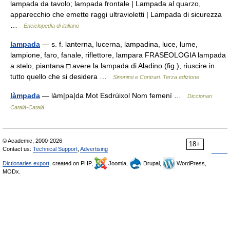
lampada da tavolo; lampada frontale | Lampada al quarzo,
apparecchio che emette raggi ultravioletti | Lampada di sicurezza
…
Enciclopedia di italiano
lampada
— s. f. lanterna, lucerna, lampadina, luce, lume,
lampione, faro, fanale, riflettore, lampara FRASEOLOGIA lampada
a stelo, piantana □ avere la lampada di Aladino (fig.), riuscire in
tutto quello che si desidera …
Sinonimi e Contrari. Terza edizione
làmpada
— làm|pa|da Mot Esdrúixol Nom femení …
Diccionari
Català-Català
© Academic, 2000-2026
18+
Contact us:
Technical Support
,
Advertising
Dictionaries export
, created on PHP,
Joomla,
Drupal,
WordPress,
MODx.